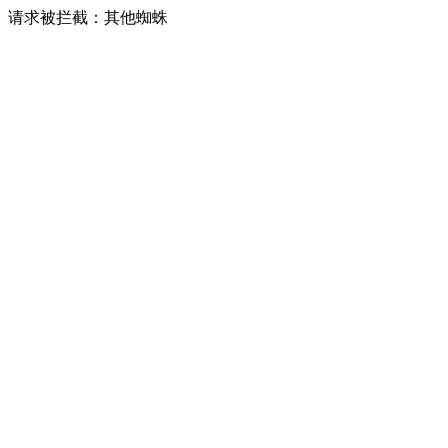
请求被拦截：其他蜘蛛