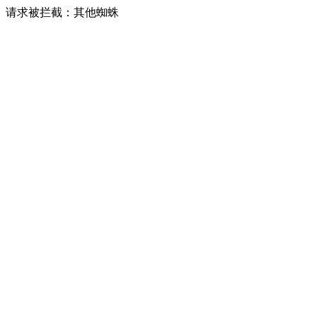
请求被拦截：其他蜘蛛